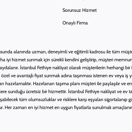
Sorunsuz Hizmet
Onaylı Firma
unda alanında uzman, deneyimli ve eğitimli kadrosu ile tüm müşteri
a iyi hizmet sunmak için sürekli kendini geliştirip, müşteri memnuni
aydalanır. İstanbul Fethiye nakliyat olarak müşterilerin herhangi 
l ve avantajlı fiyat sunmak adına taşınması istenen ev veya iş yerine
lan hazırlamaktır. Hazırlanan taşıma planı müşteri ile paylaşılır ve en
lere sunduğu ücretsiz bir hizmettir. İstanbul Fethiye nakliyat ve ev 
 oluşabilecek tüm olumsuzluklar ve risklere karşı eşyaları sigortalanıp 
ur. Her zaman en iyi hizmet en uygun fiyatlarla sunulmak amaçlanır