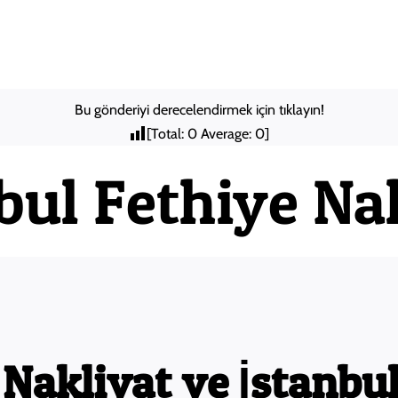
Anasayfa
Hakkımızda
Şehir
Bu gönderiyi derecelendirmek için tıklayın!
[Total:
0
Average:
0
]
bul Fethiye Na
 Nakliyat ve İstanbu