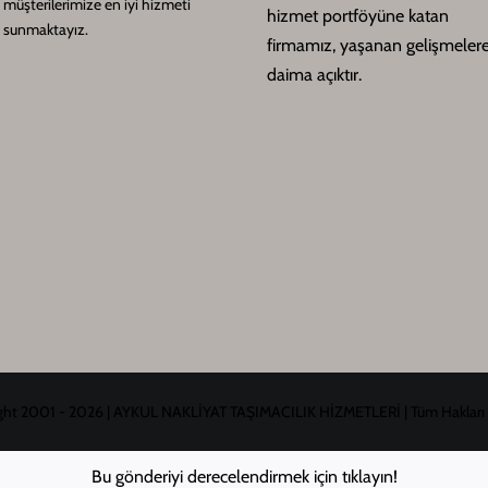
müşterilerimize en iyi hizmeti
hizmet portföyüne katan
sunmaktayız.
firmamız, yaşanan gelişmeler
daima açıktır.
ht 2001 - 2026 | AYKUL NAKLİYAT TAŞIMACILIK HİZMETLERİ | Tüm Hakları Sak
Bu gönderiyi derecelendirmek için tıklayın!