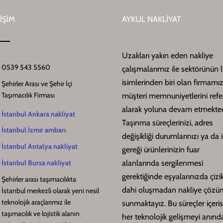
İŞİM
AYKUL NAKLİYAT
Uzakları yakın eden nakliye
0539 543 5560
çalışmalarımız ile sektörünün l
isimlerinden biri olan firmamız
Şehirler Arası ve Şehir İçi
Taşımacılık Firması
müşteri memnuniyetlerini ref
alarak yoluna devam etmekted
İstanbul Ankara nakliyat
Taşınma süreçlerinizi, adres
İstanbul İzmir ambarı
değişikliği durumlarınızı ya da i
İstanbul Antalya nakliyat
gereği ürünlerinizin fuar
alanlarında sergilenmesi
İstanbul Bursa nakliyat
gerektiğinde eşyalarınızda çizi
Şehirler arası taşımacılıkta
dahi oluşmadan nakliye çözüm
İstanbul merkezli olarak yeni nesil
teknolojik araçlarımız ile
sunmaktayız. Bu süreçler içeri
taşımacılık ve lojistik alanın
her teknolojik gelişmeyi anınd