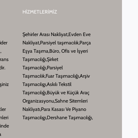
HİZMETLERİMİZ
Şehirler Arası Nakliyat,Evden Eve
ider
Nakliyat,Parsiyel taşımacılık,Parça
,
Eşya Taşıma,Büro, Ofis ve İşyeri
erans
Taşımacılığı,Şirket
ir.
Taşımacılığı,Parsiyel
Taşımacılık,Fuar Taşımacılığı,Arşiv
şiniz
Taşımacılıgı,Askılı Tekstil
Taşımacılığı,Büyük ve Küçük Araç
Organizasyonu,Sahne Sitemleri
kler
Nakliyatı,Para Kasası Ve Piyano
leri
Taşımacılıgı,Dershane Taşımacılığı,
sinde
a