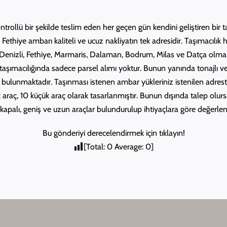
ontrollü bir şekilde teslim eden her geçen gün kendini geliştiren bir t
ethiye ambarı kaliteli ve ucuz nakliyatın tek adresidir. Taşımacılık 
 Denizli, Fethiye, Marmaris, Dalaman, Bodrum, Milas ve Datça olmak üz
taşımacılığında sadece parsel alımı yoktur. Bunun yanında tonajlı ve a
ulunmaktadır. Taşınması istenen ambar yükleriniz istenilen adresten al
araç, 10 küçük araç olarak tasarlanmıştır. Bunun dışında talep olursa
 kapalı, geniş ve uzun araçlar bulundurulup ihtiyaçlara göre değerlen
Bu gönderiyi derecelendirmek için tıklayın!
[Total:
0
Average:
0
]