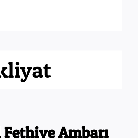
ler Arası Nakliyat
ILETISIM
kliyat
l Fethiye Ambarı