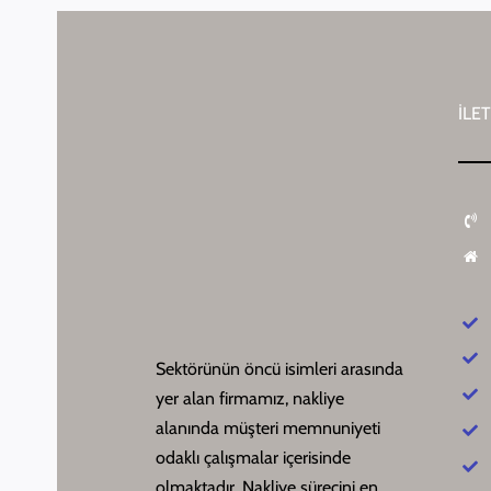
İLET
Sektörünün öncü isimleri arasında
yer alan firmamız, nakliye
alanında müşteri memnuniyeti
odaklı çalışmalar içerisinde
olmaktadır. Nakliye sürecini en