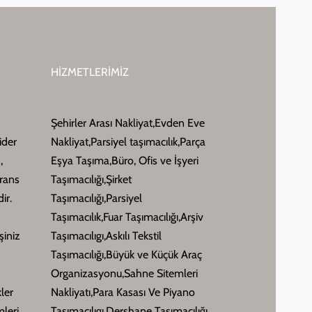
HİZMETLERİMİZ
Şehirler Arası Nakliyat,Evden Eve
ider
Nakliyat,Parsiyel taşımacılık,Parça
,
Eşya Taşıma,Büro, Ofis ve İşyeri
erans
Taşımacılığı,Şirket
ir.
Taşımacılığı,Parsiyel
Taşımacılık,Fuar Taşımacılığı,Arşiv
şiniz
Taşımacılıgı,Askılı Tekstil
Taşımacılığı,Büyük ve Küçük Araç
Organizasyonu,Sahne Sitemleri
kler
Nakliyatı,Para Kasası Ve Piyano
leri
Taşımacılıgı,Dershane Taşımacılığı,