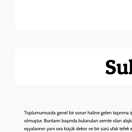
Skip
to
content
Su
Toplumumuzda genel bir sorun haline gelen taşınma işle
olmuştur. Bunların başında bulunulan semte olan alışka
eşyalarının yanı sıra küçük dekor ve bir sürü ufak tefe