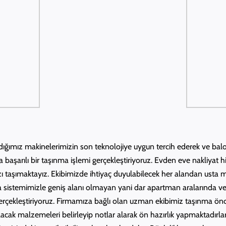
ığımız makinelerimizin son teknolojiye uygun tercih ederek ve balonl
 başarılı bir taşınma işlemi gerçekleştiriyoruz. Evden eve nakliyat
ızı taşımaktayız. Ekibimizde ihtiyaç duyulabilecek her alandan ust
ma sistemimizle geniş alanı olmayan yani dar apartman aralarında 
zi gerçekleştiriyoruz. Firmamıza bağlı olan uzman ekibimiz taşınma ö
olacak malzemeleri belirleyip notlar alarak ön hazırlık yapmaktadırl