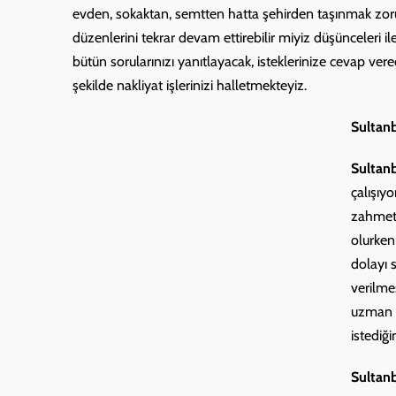
evden, sokaktan, semtten hatta şehirden taşınmak zorun
düzenlerini tekrar devam ettirebilir miyiz düşünceleri il
bütün sorularınızı yanıtlayacak, isteklerinize cevap ve
şekilde nakliyat işlerinizi halletmekteyiz.
Sultanb
Sultanb
çalışıyo
zahmets
olurken
dolayı 
verilme
uzman b
istediğ
Sultanb