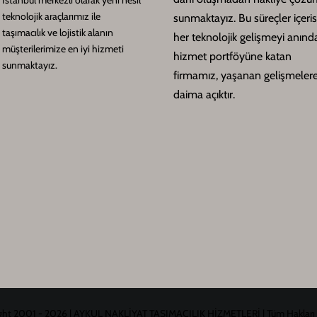
teknolojik araçlarımız ile
sunmaktayız. Bu süreçler içeri
taşımacılık ve lojistik alanın
her teknolojik gelişmeyi anınd
müşterilerimize en iyi hizmeti
hizmet portföyüne katan
sunmaktayız.
firmamız, yaşanan gelişmeler
daima açıktır.
ht 2001 - 2026 | AYKUL NAKLİYAT TAŞIMACILIK HİZMETLERİ | Tüm Hakları Sak