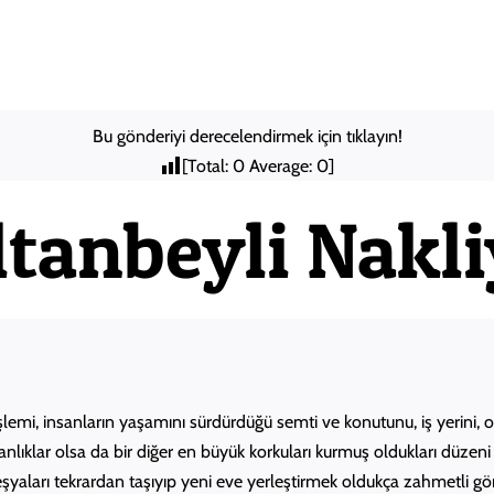
Anasayfa
Hakkımızda
Şehir
Bu gönderiyi derecelendirmek için tıklayın!
[Total:
0
Average:
0
]
ltanbeyli Nakli
mi, insanların yaşamını sürdürdüğü semti ve konutunu, iş yerini, of
nlıklar olsa da bir diğer en büyük korkuları kurmuş oldukları düzeni
k eşyaları tekrardan taşıyıp yeni eve yerleştirmek oldukça zahmetli 