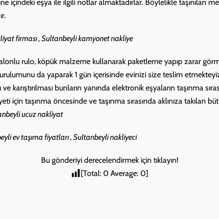
e içindeki eşya ile ilgili notlar almaktadırlar. Böylelikle taşınılan m
r.
kliyat firması , Sultanbeyli kamyonet nakliye
n balonlu rulo, köpük malzeme kullanarak paketleme yapıp zarar gör
 kurulumunu da yaparak 1 gün içerisinde evinizi size teslim etmekteyi
 karıştırılması bunların yanında elektronik eşyaların taşınma sırasın
 için taşınma öncesinde ve taşınma sırasında aklınıza takılan bütü
anbeyli ucuz nakliyat
eyli ev taşıma fiyatları , Sultanbeyli nakliyeci
Bu gönderiyi derecelendirmek için tıklayın!
[Total:
0
Average:
0
]