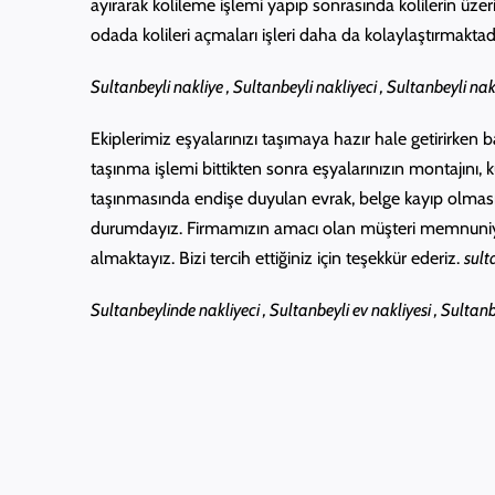
ayırarak kolileme işlemi yapıp sonrasında kolilerin üzerin
odada kolileri açmaları işleri daha da kolaylaştırmaktadı
Sultanbeyli nakliye , Sultanbeyli nakliyeci , Sultanbeyli na
Ekiplerimiz eşyalarınızı taşımaya hazır hale getirirke
taşınma işlemi bittikten sonra eşyalarınızın montajını,
taşınmasında endişe duyulan evrak, belge kayıp olması ve
durumdayız. Firmamızın amacı olan müşteri memnuniyeti
almaktayız. Bizi tercih ettiğiniz için teşekkür ederiz.
sult
Sultanbeylinde nakliyeci , Sultanbeyli ev nakliyesi , Sultanb