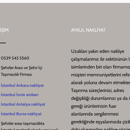
İŞİM
AYKUL NAKLİYAT
Uzakları yakın eden nakliye
0539 543 5560
çalışmalarımız ile sektörünün l
isimlerinden biri olan firmamız
Şehirler Arası ve Şehir İçi
Taşımacılık Firması
müşteri memnuniyetlerini ref
alarak yoluna devam etmekted
İstanbul Ankara nakliyat
Taşınma süreçlerinizi, adres
İstanbul İzmir ambarı
değişikliği durumlarınızı ya da i
İstanbul Antalya nakliyat
gereği ürünlerinizin fuar
alanlarında sergilenmesi
İstanbul Bursa nakliyat
gerektiğinde eşyalarınızda çizi
Şehirler arası taşımacılıkta
dahi oluşmadan nakliye çözüm
İstanbul merkezli olarak yeni nesil