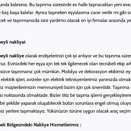
da kalırsınız. Bu taşınma süresinde ev halkı taşınacakları yeni eve
e baş başa kalırlar. Ayrıca taşınırken eşyalarıma zarar verilir mi gibi
recek ve taşınmanızda size yardımcı olacak en iyi firmalar arasında y
eyli nakliyat
eyli nakliye
olarak endişelerinizi çok iyi anlıyor ve bu taşınma sü
ruz. Evinizdeki her eşya için tek tek ilgilenecek olan tecrübeli ekip 
izce taşınmanız çok mümkün. Mobilya ve dekorasyon ekibimiz eşy
 elektrik işleri, avizeler için elektrik teknisyenlerimiz yanınızda ol
siz müşterilerimizin memnuniyeti bizim için çok önemlidir. Taşınma
si noktasında olmaktadır. Bizler titiz bir taşıma işlemi gerçekleştire
ir şekilde yaparak oluşabilecek bütün sorunlara engel olmuş oluyoru
iniz yerlere taşımaktayız. Yükünüzün türüne uygun olacak araç seçimi
eli Bölgesindeki Nakliye Hizmetlerimiz ;