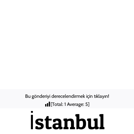
Skip
to
Anasayfa
content
Hakkımızda
Şehirler
Arası
Nakliyat
ILETISIM
Bu gönderiyi derecelendirmek için tıklayın!
[Total:
1
Average:
5
]
İstanbul