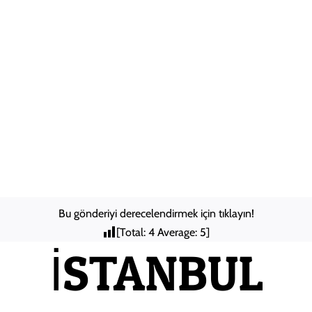
Skip
Anasayfa
to
content
Hakkımızda
Şehirler
Arası
Nakliyat
ILETISIM
Bu gönderiyi derecelendirmek için tıklayın!
[Total:
4
Average:
5
]
İSTANBUL