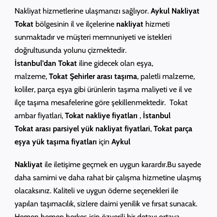
Nakliyat
hizmetlerine ulaşmanızı sağlıyor.
Aykul
Nakliyat
Tokat
bölgesinin il ve ilçelerine
nakliyat
hizmeti
sunmaktadır ve müşteri memnuniyeti ve istekleri
doğrultusunda yolunu çizmektedir.
İstanbul’dan Tokat
iline gidecek olan eşya,
malzeme,
Tokat Şehirler arası taşıma
, paletli malzeme,
koliler, parça eşya gibi ürünlerin taşıma maliyeti ve il ve
ilçe taşıma mesafelerine göre şekillenmektedir. Tokat
ambar fiyatlari,
Tokat
nakliye fiyatları
,
İstanbul
Tokat arası parsiyel yük nakliyat fiyatlari
,
Tokat
parça
eşya yük taşıma fiyatları
için
Aykul
Nakliyat
ile iletişime geçmek en uygun karardır.Bu sayede
daha samimi ve daha rahat bir çalışma hizmetine ulaşmış
olacaksınız. Kaliteli ve uygun ödeme seçenekleri ile
yapılan taşımacılık, sizlere daimi yenilik ve fırsat sunacak.
Hemen hemen herkes için özverili bir detayı ortaya