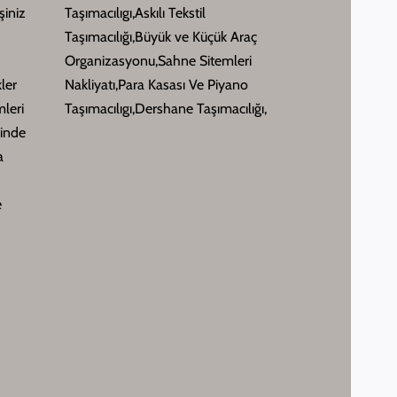
şiniz
Taşımacılıgı,Askılı Tekstil
Taşımacılığı,Büyük ve Küçük Araç
Organizasyonu,Sahne Sitemleri
kler
Nakliyatı,Para Kasası Ve Piyano
leri
Taşımacılıgı,Dershane Taşımacılığı,
sinde
a
e