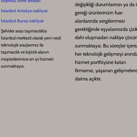
İstanbul İzmir ambarı
değişikliği durumlarınızı ya da i
İstanbul Antalya nakliyat
gereği ürünlerinizin fuar
alanlarında sergilenmesi
İstanbul Bursa nakliyat
gerektiğinde eşyalarınızda çizi
Şehirler arası taşımacılıkta
dahi oluşmadan nakliye çözüm
İstanbul merkezli olarak yeni nesil
teknolojik araçlarımız ile
sunmaktayız. Bu süreçler içeri
taşımacılık ve lojistik alanın
her teknolojik gelişmeyi anınd
müşterilerimize en iyi hizmeti
hizmet portföyüne katan
sunmaktayız.
firmamız, yaşanan gelişmeler
daima açıktır.