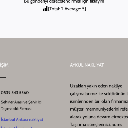
Bu gönderiyi derecelendirmek için tıklayın!
[Total:
2
Average:
5
]
İŞİM
AYKUL NAKLİYAT
Uzakları yakın eden nakliye
0539 543 5560
çalışmalarımız ile sektörünün l
isimlerinden biri olan firmamız
Şehirler Arası ve Şehir İçi
Taşımacılık Firması
müşteri memnuniyetlerini ref
alarak yoluna devam etmekted
İstanbul Ankara nakliyat
Taşınma süreçlerinizi, adres