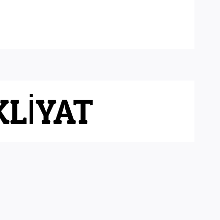
ler Arası Nakliyat
ILETISIM
KLİYAT