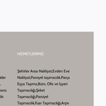
HİZMETLERİMİZ
Şehirler Arası Nakliyat,Evden Eve
ider
Nakliyat,Parsiyel taşımacılık,Parça
,
Eşya Taşıma,Büro, Ofis ve İşyeri
erans
Taşımacılığı,Şirket
ir.
Taşımacılığı,Parsiyel
Taşımacılık,Fuar Taşımacılığı,Arşiv