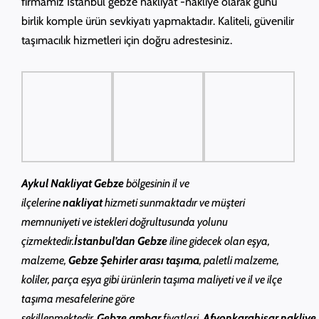
firmamız İstanbul gebze nakliyat -nakliye olarak günü
birlik komple ürün sevkiyatı yapmaktadır. Kaliteli, güvenilir
taşımacılık hizmetleri için doğru adrestesiniz.
Aykul
Nakliyat Gebze
bölgesinin il ve
ilçelerine
nakliyat
hizmeti sunmaktadır ve müşteri
memnuniyeti ve istekleri doğrultusunda yolunu
çizmektedir.
İstanbul’dan Gebze
iline gidecek olan eşya,
malzeme,
Gebze Şehirler arası taşıma
, paletli malzeme,
koliler, parça eşya gibi ürünlerin taşıma maliyeti ve il ve ilçe
taşıma mesafelerine göre
şekillenmektedir.
Gebze ambar
fiyatlari,
Afyonkarahisar
nakliye