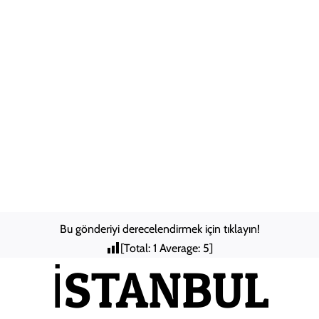
Skip
to
Anasayfa
content
Hakkımızda
Şehirler
Arası
Nakliyat
ILETISIM
Bu gönderiyi derecelendirmek için tıklayın!
[Total:
1
Average:
5
]
İSTANBUL