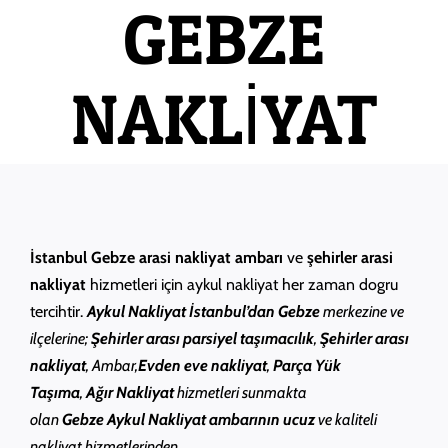
GEBZE
NAKLİYAT
İstanbul Gebze arasi nakliyat ambarı
ve
şehirler arasi
nakliyat
hizmetleri için aykul nakliyat her zaman dogru
tercihtir.
Aykul Nakliyat
İstanbul’dan Gebze
merkezine ve
ilçelerine;
Şehirler arası parsiyel taşımacılık
,
Şehirler arası
nakliyat
, Ambar,
Evden eve nakliyat
,
Parça Yük
Taşıma
,
Ağır Nakliyat
hizmetleri sunmakta
olan
Gebze
Aykul
Nakliyat ambarının ucuz
ve kaliteli
nakliyat hizmetlerinden